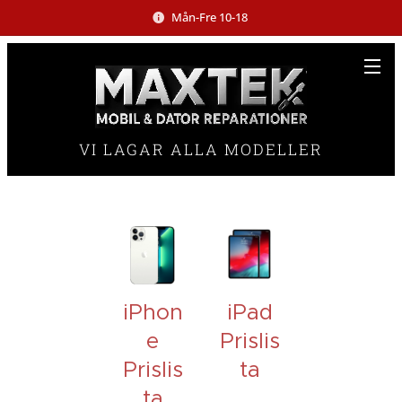
Mån-Fre 10-18
VI LAGAR ALLA MODELLER
iPhon
iPad
e
Prislis
Prislis
ta
ta