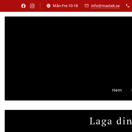
Mån-Fre 10-18
info@maxtek.se
Hem
Laga din