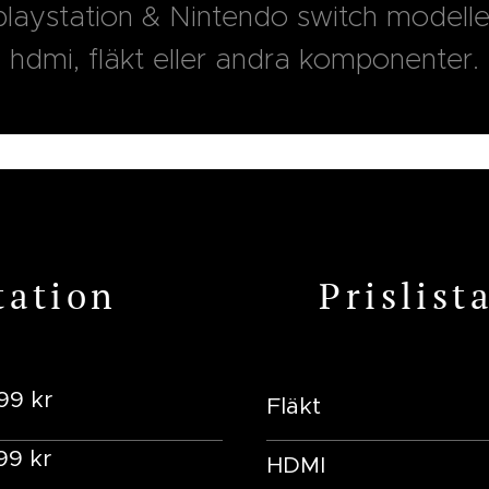
 playstation & Nintendo switch modell
hdmi, fläkt eller andra komponenter.
tation
Prislist
99
kr
Fläkt
99 kr
HDMI